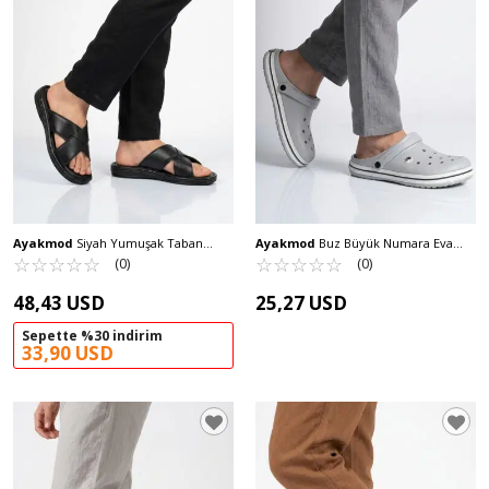
Ayakmod
Siyah Yumuşak Taban
Ayakmod
Buz Büyük Numara Eva
Hakiki Deri Erkek Terlik 8522 M
☆
★
☆
★
☆
★
☆
★
☆
★
Hafif Erkek Sabo Terlik 214 M
☆
★
☆
★
☆
★
☆
★
☆
★
(0)
(0)
48,43 USD
25,27 USD
Sepette %30 indirim
33,90 USD