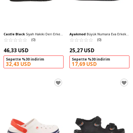
Castle Black
Siyah Hakiki Deri Erkek
Ayakmod
Büyük Numara Eva Erkek
Terlik 1514 M
☆
★
☆
★
☆
★
☆
★
☆
★
Hafif Esnek Rahat Sabo Terlik 214 M
☆
★
☆
★
☆
★
☆
★
☆
★
(0)
(0)
46,33 USD
25,27 USD
Sepette %30 indirim
Sepette %30 indirim
32,43 USD
17,69 USD