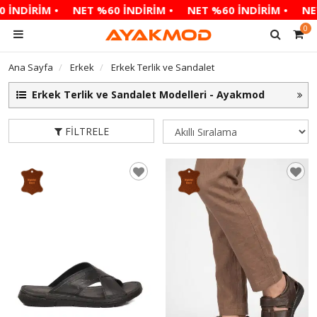
DİRİM •
NET %60 İNDİRİM •
NET %60 İNDİRİM •
NET %6
0
Ana Sayfa
Erkek
Erkek Terlik ve Sandalet
Erkek Terlik ve Sandalet Modelleri - Ayakmod
FILTRELE