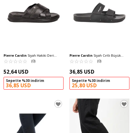
Pierre Cardin
Siyah Hakiki Deri
Pierre Cardin
Siyah Cırtlı Büyük
Erkek Terlik PC-7336 M
☆
★
☆
★
☆
★
☆
★
☆
★
Numara Erkek Terlik PC-7039 M
☆
★
☆
★
☆
★
☆
★
☆
★
(0)
(0)
52,64 USD
36,85 USD
Sepette %30 indirim
Sepette %30 indirim
36,85 USD
25,80 USD