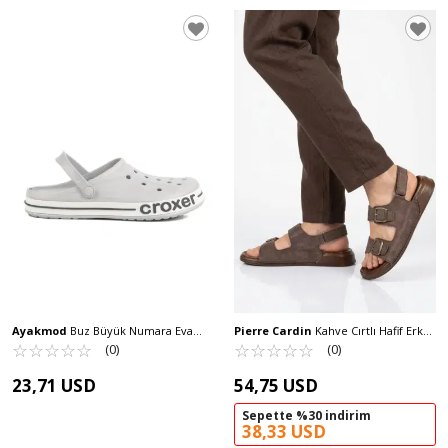
Ayakmod
Buz Büyük Numara Eva
Pierre Cardin
Kahve Cırtlı Hafif Erkek
Hafif Erkek Sabo Terlik 217 M
☆
★
☆
★
☆
★
☆
★
☆
★
Sandalet PC-7924 M
☆
★
☆
★
☆
★
☆
★
☆
★
(0)
(0)
23,71 USD
54,75 USD
Sepette %30 indirim
38,33 USD