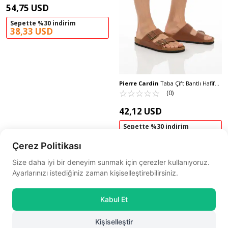
54,75 USD
Sepette %30 indirim
38,33 USD
Pierre Cardin
Taba Çift Bantlı Hafif
Günlük Erkek Terlik PC-7543 M
☆
★
☆
★
☆
★
☆
★
☆
★
(0)
42,12 USD
Sepette %30 indirim
29,48 USD
Çerez Politikası
Size daha iyi bir deneyim sunmak için çerezler kullanıyoruz.
Ayarlarınızı istediğiniz zaman kişiselleştirebilirsiniz.
Kabul Et
Pierre Cardin
Taba Hakiki Deri Erkek
Kişiselleştir
Günlük Sandalet PC-7462 M
☆
★
☆
★
☆
★
☆
★
☆
★
(0)