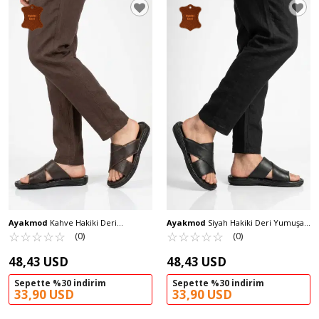
Ayakmod
Kahve Hakiki Deri
Ayakmod
Siyah Hakiki Deri Yumuşak
Yumuşak Taban Erkek Terlik 8523 M
☆
★
☆
★
☆
★
☆
★
☆
★
Taban Erkek Terlik 8523 M
☆
★
☆
★
☆
★
☆
★
☆
★
(0)
(0)
48,43 USD
48,43 USD
Sepette %30 indirim
Sepette %30 indirim
33,90 USD
33,90 USD