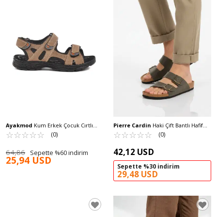
Ayakmod
Kum Erkek Çocuk Cırtlı
Pierre Cardin
Haki Çift Bantlı Hafif
Spor Sandalet 1305 G
☆
★
☆
★
☆
★
☆
★
☆
★
Günlük Erkek Terlik PC-7543 M
☆
★
☆
★
☆
★
☆
★
☆
★
(0)
(0)
42,12 USD
64,86
Sepette %60 indirim
25,94 USD
Sepette %30 indirim
29,48 USD