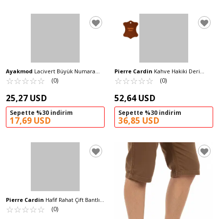
Ayakmod
Lacivert Büyük Numara
Pierre Cardin
Kahve Hakiki Deri
Eva Hafif Erkek Sabo Terlik 214 M
☆
★
☆
★
☆
★
☆
★
☆
★
Erkek Günlük Terlik PC-7318 M
☆
★
☆
★
☆
★
☆
★
☆
★
(0)
(0)
25,27 USD
52,64 USD
Sepette %30 indirim
Sepette %30 indirim
17,69 USD
36,85 USD
Pierre Cardin
Hafif Rahat Çift Bantlı
Hafif Erkek Terlik PC-7923 M
☆
★
☆
★
☆
★
☆
★
☆
★
(0)