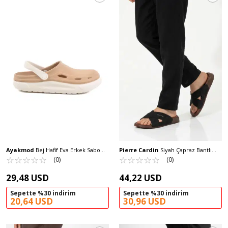
Ayakmod
Bej Hafif Eva Erkek Sabo
Pierre Cardin
Siyah Çapraz Bantlı
Terlik Cat M
☆
★
☆
★
☆
★
☆
★
☆
★
Hafif Erkek Terlik PC-7412 M
☆
★
☆
★
☆
★
☆
★
☆
★
(0)
(0)
29,48 USD
44,22 USD
Sepette %30 indirim
Sepette %30 indirim
20,64 USD
30,96 USD