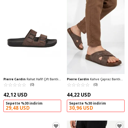
Pierre Cardin
Rahat Hafif Çift Bantlı
Pierre Cardin
Kahve Çapraz Bantlı
Hafif Deri Erkek Terlik PC-7038 M
☆
★
☆
★
☆
★
☆
★
☆
★
Hafif Erkek Terlik PC-7412 M
☆
★
☆
★
☆
★
☆
★
☆
★
(0)
(0)
42,12 USD
44,22 USD
Sepette %30 indirim
Sepette %30 indirim
29,48 USD
30,96 USD