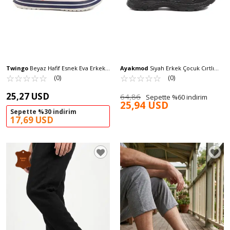
Twingo
Beyaz Hafif Esnek Eva Erkek
Ayakmod
Siyah Erkek Çocuk Cırtlı
Sabo Terlik 214 M
☆
★
☆
★
☆
★
☆
★
☆
★
Spor Sandalet 1305 G
☆
★
☆
★
☆
★
☆
★
☆
★
(0)
(0)
25,27 USD
64,86
Sepette %60 indirim
25,94 USD
Sepette %30 indirim
17,69 USD