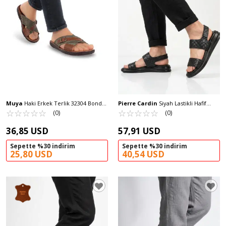
Muya
Haki Erkek Terlik 32304 Bond
Pierre Cardin
Siyah Lastikli Hafif
M
☆
★
☆
★
☆
★
☆
★
☆
★
Erkek Günlük Sandalet PC-7334 M
☆
★
☆
★
☆
★
☆
★
☆
★
(0)
(0)
36,85 USD
57,91 USD
Sepette %30 indirim
Sepette %30 indirim
25,80 USD
40,54 USD