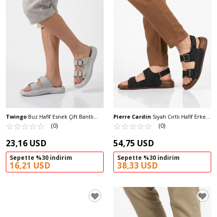
Twingo
Buz Hafif Esnek Çift Bantlı
Pierre Cardin
Siyah Cırtlı Hafif Erkek
Yumuşak Tabanlı Erkek Terlik 3202 M
☆
★
☆
★
☆
★
☆
★
☆
★
Sandalet PC-7924 M
☆
★
☆
★
☆
★
☆
★
☆
★
(0)
(0)
23,16 USD
54,75 USD
Sepette %30 indirim
Sepette %30 indirim
16,21 USD
38,33 USD