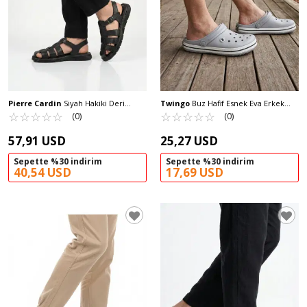
Pierre Cardin
Siyah Hakiki Deri
Twingo
Buz Hafif Esnek Eva Erkek
Erkek Günlük Sandalet PC-7462 M
☆
★
☆
★
☆
★
☆
★
☆
★
Sabo Terlik 214 M
☆
★
☆
★
☆
★
☆
★
☆
★
(0)
(0)
57,91 USD
25,27 USD
Sepette %30 indirim
Sepette %30 indirim
40,54 USD
17,69 USD