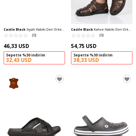
Castle Black
Siyah Hakiki Deri Erkek
Castle Black
Kahve Hakiki Deri Erkek
Terlik 1571 M
☆
★
☆
★
☆
★
☆
★
☆
★
Sandalet 8520 M
☆
★
☆
★
☆
★
☆
★
☆
★
(0)
(0)
46,33 USD
54,75 USD
Sepette %30 indirim
Sepette %30 indirim
32,43 USD
38,33 USD