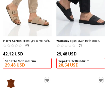
Pierre Cardin
Krem Çift Bantlı Hafif
Walkway
Siyah-Siyah Hafif Esnek
Günlük Erkek Terlik PC-7543 M
☆
★
☆
★
☆
★
☆
★
☆
★
Erkek Terlik 8000-02 M
☆
★
☆
★
☆
★
☆
★
☆
★
(0)
(0)
42,12 USD
29,48 USD
Sepette %30 indirim
Sepette %30 indirim
29,48 USD
20,64 USD