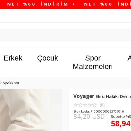
Erkek
Çocuk
Spor
Malzemeleri
k Ayakkabı
Voyager
Ekru Hakiki Deri
☆
★
☆
★
☆
★
☆
★
☆
★
(0)
Stok kodu: P-00000000023707016
84,20 USD
Sepette %3
58,9