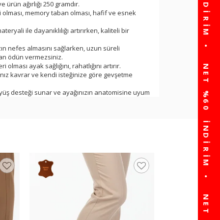
ve ürün ağırlığı 250 gramdır.
eri olması, memory taban olması, hafif ve esnek
eryali ile dayanıklılığı artırırken, kaliteli bir
nızın nefes almasını sağlarken, uzun süreli
an ödün vermezsiniz.
i olması ayak sağlığını, rahatlığını artırır.
ınız kavrar ve kendi isteğinize göre gevşetme
ürüyüş desteği sunar ve ayağınızın anatomisine uyum
 bir stil sunan bu ayakkabı, gardrobunuzda
ir olması sayesinde rahatlığı deneyimleyeceksiniz.
 her anında giyiminize şıklık katacak bir üründür.
ı ve zarafetini yansıtmak isteyenler için en uygun
i bir yürüyüş deneyimi sunar.
labileceksiniz.
ndart kalıptır.
Ayakmod Kahve Hafif 
Anatomik Kadın Casua
☆
★
☆
★
☆
★
☆
★
☆
★
(0)