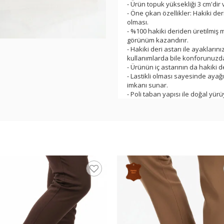
- Ürün topuk yüksekliği 3 cm'dir 
- Öne çıkan özellikler: Hakiki d
olması.
- %100 hakiki deriden üretilmiş mat
görünüm kazandırır.
- Hakiki deri astarı ile ayakları
kullanımlarda bile konforunuzd
- Ürünün iç astarının da hakiki der
- Lastikli olması sayesinde ayağ
imkanı sunar.
- Poli taban yapısı ile doğal y
sağlar.
- Renk seçenekleri ile zamansız
vazgeçilmez bir parça olacak.
- Kolay giyilebilir ve çıkarılabil
- Ofiste, sokakta günlük hayatın
- Günlük hayatta derinin şıklığın
ürünlerden biridir.
- Konforlu, rahat, stabil, dengel
- Rahatlığı ve şıklığı bir arada bu
- Ürün yerli üretimdir ve ürün sta