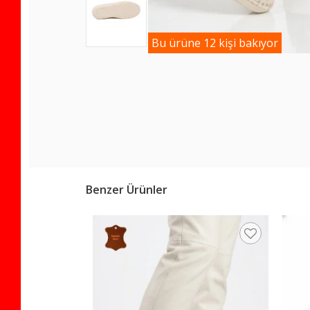
Bu ürüne 12 kişi bakıyor
Benzer Ürünler
k Kadın Babet