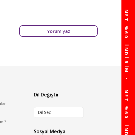
Yorum yaz
Dil Değiştir
ular
Dil Seç
im ?
Sosyal Medya