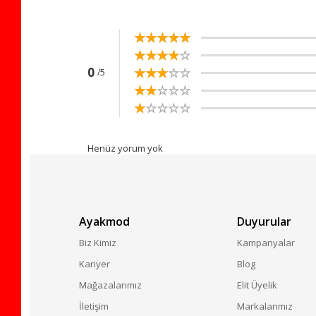
☆
★
☆
★
☆
★
☆
★
☆
★
☆
★
☆
★
☆
★
☆
★
☆
★
☆
★
☆
★
☆
★
☆
★
☆
★
0
/5
☆
★
☆
★
☆
★
☆
★
☆
★
☆
★
☆
★
☆
★
☆
★
☆
★
Henüz yorum yok
Ayakmod
Duyurular
Biz Kimiz
Kampanyalar
Kariyer
Blog
Mağazalarımız
Elit Üyelik
İletişim
Markalarımız