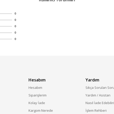
0
0
0
0
0
Hesabım
Yardım
Hesabım
Sıkça Sorulan Sor
Siparişlerim
Yardım / Asistan
Kolay İade
Nasıl İade Edebilir
Kargom Nerede
İşlem Rehberi