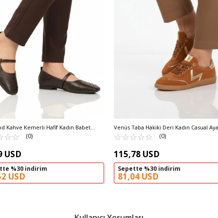
d Kahve Kemerli Hafif Kadın Babet
Venüs Taba Hakiki Deri Kadın Casual Ay
ı 351080 Z
☆
★
☆
★
☆
★
2609902Y Z
☆
★
☆
★
☆
★
☆
★
☆
★
(0)
(0)
9 USD
115,78 USD
tte %30 indirim
Sepette %30 indirim
52 USD
81,04 USD
Kullanıcı Yorumları