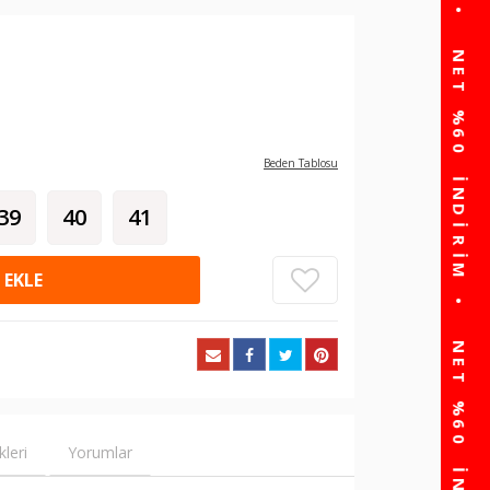
Beden Tablosu
39
40
41
 EKLE
kleri
Yorumlar