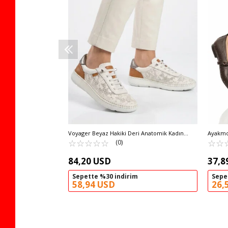
Voyager Beyaz Hakiki Deri Anatomik Kadın
Ayakmo
Casual Ayakkabı Z543 Z
☆
★
☆
★
☆
★
☆
★
☆
★
Ayakkab
☆
★
☆
★
(0)
84,20 USD
37,8
Sepette %30 indirim
Sepe
58,94 USD
26,