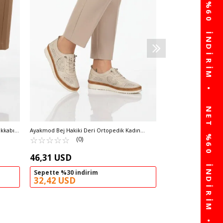
54,73 USD
Sepette %30 ind
38,31 USD
akkabı
Ayakmod Bej Hakiki Deri Ortopedik Kadın
Casual Ayakkabı 509 Z
☆
★
☆
★
☆
★
☆
★
☆
★
(0)
46,31 USD
Sepette %30 indirim
32,42 USD