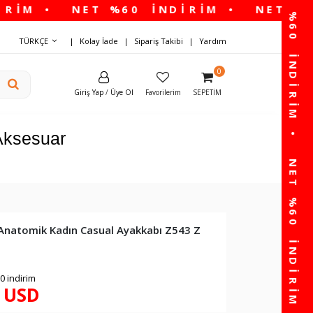
TÜRKÇE
Kolay İade
Sipariş Takibi
Yardım
0
Giriş Yap
/
Üye Ol
Favorilerim
SEPETIM
Aksesuar
 Anatomik Kadın Casual Ayakkabı Z543 Z
0 indirim
4 USD